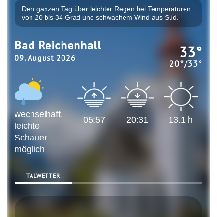
Den ganzen Tag über leichter Regen bei Temperaturen
von 20 bis 34 Grad und schwachem Wind aus Süd.
Bad Reichenhall
33
°
09. August 2026
20
°/
33
°
wechselhaft,
05:57
20:31
13.1
h
leichte
Schauer
möglich
TALWETTER
13:0