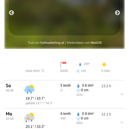
33
°
5
km/h
NW
Tool von
fullmarketing.at
| Wetterdaten von
MetGIS
l/m²
max./min.°C
km/h
cm
h min.
So
5
km/h
0.6
l/m²
13.2
h
0
cm
S
09.08
41
%
19.7
° /
33.7
°
gefühlt
19.7
° /
34.3
°
Mo
6
km/h
0.9
l/m²
12.1
h
0
cm
SW
10.08
43
%
20.1
° /
33.3
°