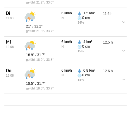
gefühlt
21.2
° /
33.8
°
Di
6
km/h
1.5
l/m²
11.6
h
0
cm
N
11.08
34
%
21
° /
32.2
°
gefühlt
21.8
° /
33.7
°
Mi
6
km/h
4
l/m²
12.5
h
0
cm
N
12.08
15
%
18.9
° /
31.7
°
gefühlt
18.9
° /
33.8
°
Do
6
km/h
0.8
l/m²
12.6
h
0
cm
N
13.08
14
%
18.5
° /
31.7
°
gefühlt
18.5
° /
33.7
°