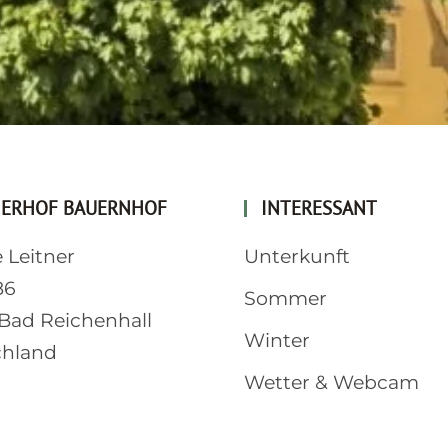
NERHOF BAUERNHOF
INTERESSANT
 Leitner
Unterkunft
86
Sommer
Bad Reichenhall
Winter
chland
Wetter & Webcam