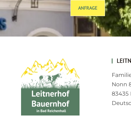
ANFRAGE
LEIT
Familie
Nonn 
83435 
Deuts