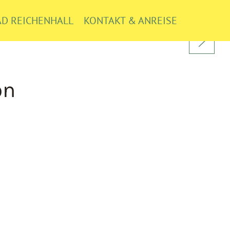
AD REICHENHALL
KONTAKT & ANREISE
on