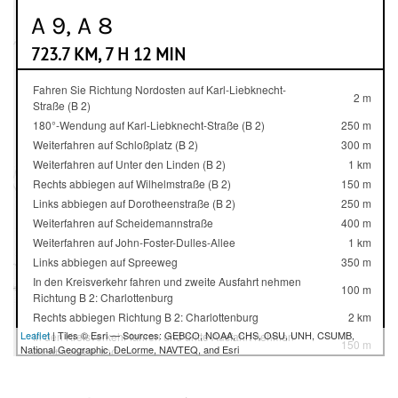
A 9, A 8
723.7 KM, 7 H 12 MIN
Fahren Sie Richtung Nordosten auf Karl-Liebknecht-
2 m
Straße (B 2)
180°-Wendung auf Karl-Liebknecht-Straße (B 2)
250 m
Weiterfahren auf Schloßplatz (B 2)
300 m
Weiterfahren auf Unter den Linden (B 2)
1 km
Rechts abbiegen auf Wilhelmstraße (B 2)
150 m
Links abbiegen auf Dorotheenstraße (B 2)
250 m
Weiterfahren auf Scheidemannstraße
400 m
Weiterfahren auf John-Foster-Dulles-Allee
1 km
Links abbiegen auf Spreeweg
350 m
In den Kreisverkehr fahren und zweite Ausfahrt nehmen
100 m
Richtung B 2: Charlottenburg
Rechts abbiegen Richtung B 2: Charlottenburg
2 km
Leaflet
| Tiles © Esri — Sources: GEBCO, NOAA, CHS, OSU, UNH, CSUMB,
In den Kreisverkehr fahren und dritte Ausfahrt nehmen
150 m
National Geographic, DeLorme, NAVTEQ, and Esri
Richtung B 2: ICC
Leicht rechts abbiegen Richtung B 2: ICC
1.5 km
Weiterfahren auf Sophie-Charlotte-Platz (B 2)
70 m